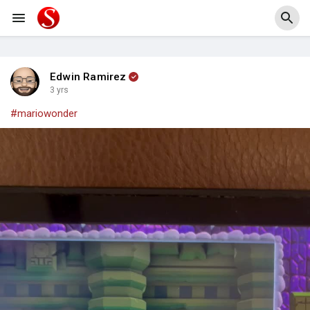
Edwin Ramirez
3 yrs
#mariowonder